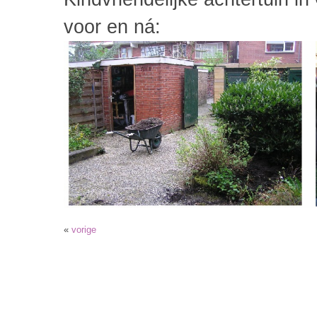
voor en ná:
«
vorige